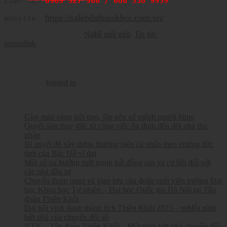
Liên hệ:
 0969 527 966 / 086 558 9959
https://salebdsthienkhoi.com.vn/
Website: 
This entry was posted in
Nghề môi giới
,
Tin tức
. Bookmark the
permalink
.
Leave a Reply
You must be
logged in
to post a comment.
Tin tức mới
Giọt máu vàng gửi trao, lập nên sứ mệnh người hùng
Quyết tâm thay đổi: từ công việc ổn định đến đột phá thu
nhập
Bí quyết để xây dựng thương hiệu cá nhân theo những đức
tính của Bác Hồ vĩ đại
Một số xu hướng mới trong bất động sản và cơ hội đối với
các nhà đầu tư
Chuyến tham quan và giao lưu của đoàn sinh viên trường Đại
học Khoa học Tự nhiên – Đại học Quốc gia Hà Nội tại Tập
đoàn Thiên Khôi
Đại hội vinh danh thành tích Thiên Khôi 2023 – mMột năm
bứt phá của chuyển đổi số
VTV – Tập đoàn Thiên Khôi – Một năm bứt phá chuyển đổi