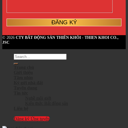
© 2026
CTY BẤT ĐỘNG SẢN THIÊN KHÔI - THIEN KHOI CO.,
JSC
Trang chủ
Giới thiệu
Tầm nhìn
Ký gửi nhà đất
Tuyển dụng
Tin tức
Nghề môi giới
Kiến thức Bất động sản
Liên hệ
Đăng ký Ứng tuyển