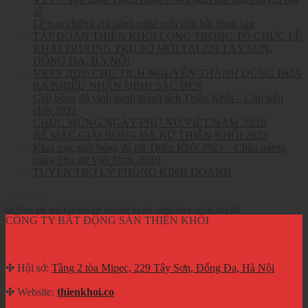
số
Lễ trao chứng chỉ hành nghề môi giới bất động sản
TẬP ĐOÀN THIÊN KHÔI LONG TRỌNG TỔ CHỨC LỄ
KHAI TRƯƠNG TRỤ SỞ MỚI TẠI 229 TÂY SƠN,
ĐỐNG ĐA, HÀ NỘI
VRES 2023: CHỦ TỊCH NGUYỄN THÀNH DŨNG ĐƯA
RA NHIỀU NHẬN ĐỊNH SẮC BÉN
Giải bóng đá vinh danh thành tích Thiên Khôi – Cúp siêu
chốt 2023
CHÚC MỪNG NGÀY PHỤ NỮ VIỆT NAM 20/10
BẾ MẠC GIẢI BÓNG ĐÁ NỮ THIÊN KHÔI 2023
Khai mạc giải bóng đá nữ Thiên Khôi 2023 – Chào mừng
ngày Phụ nữ Việt Nam 20/10
TUYỂN TRỢ LÝ PHÒNG KINH DOANH
Từ khóa
bất động sản
môi giới nhà đất
nhà phố
tin tức
tuyển dụng
tư vấn nhà đất
CÔNG TY BẤT ĐỘNG SẢN THIÊN KHÔI
✤ Hội sở:
Tầng 2 tòa Mipec, 229 Tây Sơn, Đống Đa, Hà Nội
✤ Website:
thienkhoi.co