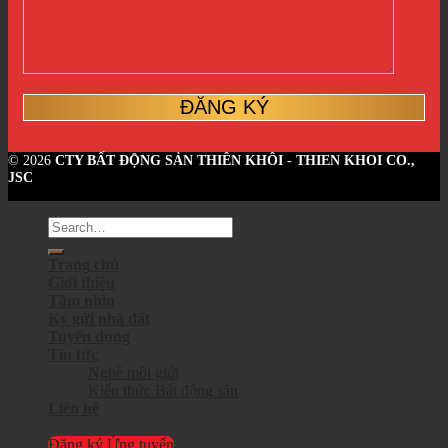
© 2026
CTY BẤT ĐỘNG SẢN THIÊN KHÔI - THIEN KHOI CO.,
JSC
Trang chủ
Giới thiệu
Tầm nhìn
Ký gửi nhà đất
Tuyển dụng
Tin tức
Nghề môi giới
Kiến thức Bất động sản
Liên hệ
Đăng ký Ứng tuyển