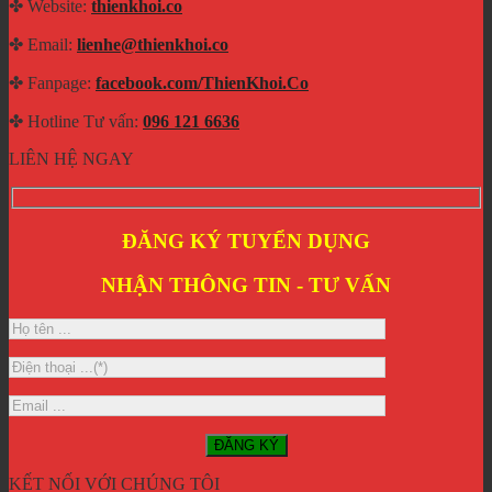
✤ Website:
thienkhoi.co
✤ Email:
lienhe@thienkhoi.co
✤ Fanpage:
facebook.com/ThienKhoi.Co
✤ Hotline Tư vấn:
096 121 6636
LIÊN HỆ NGAY
ĐĂNG KÝ TUYỂN DỤNG
NHẬN THÔNG TIN - TƯ VẤN
KẾT NỐI VỚI CHÚNG TÔI