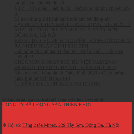
bứt phá của chuyển đổi số
VTV – Tập đoàn Thiên Khôi – Một năm bứt phá chuyển đổi
số
Lễ trao chứng chỉ hành nghề môi giới bất động sản
TẬP ĐOÀN THIÊN KHÔI LONG TRỌNG TỔ CHỨC LỄ
KHAI TRƯƠNG TRỤ SỞ MỚI TẠI 229 TÂY SƠN,
ĐỐNG ĐA, HÀ NỘI
VRES 2023: CHỦ TỊCH NGUYỄN THÀNH DŨNG ĐƯA
RA NHIỀU NHẬN ĐỊNH SẮC BÉN
Giải bóng đá vinh danh thành tích Thiên Khôi – Cúp siêu
chốt 2023
CHÚC MỪNG NGÀY PHỤ NỮ VIỆT NAM 20/10
BẾ MẠC GIẢI BÓNG ĐÁ NỮ THIÊN KHÔI 2023
Khai mạc giải bóng đá nữ Thiên Khôi 2023 – Chào mừng
ngày Phụ nữ Việt Nam 20/10
TUYỂN TRỢ LÝ PHÒNG KINH DOANH
Từ khóa
bất động sản
môi giới nhà đất
nhà phố
tin tức
tuyển dụng
tư vấn nhà đất
CÔNG TY BẤT ĐỘNG SẢN THIÊN KHÔI
✤ Hội sở:
Tầng 2 tòa Mipec, 229 Tây Sơn, Đống Đa, Hà Nội