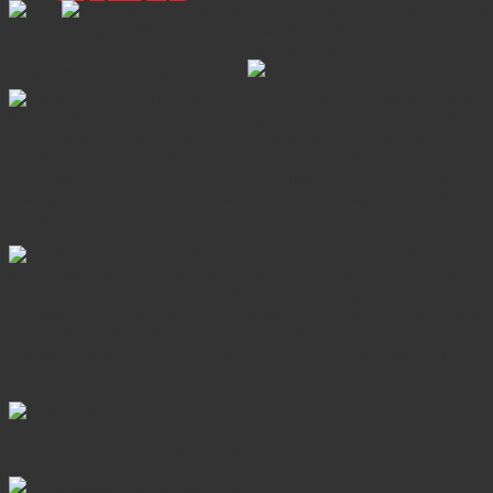
Và cuối cùng xin gửi lời yêu thương đến tất cả các nữ
chuyên viên phòng truòng Phát nói riêng, của Tập đoàn Bất động
sản Thiên Khôi nói chung một ngày 20-10 vui vẻ, luôn hạnh phúc,
may mắn và đạt nhiều thành công
Thông tin liên hệ:
TẬP ĐOÀN BẤT ĐỘNG SẢN THIÊN KHÔI
Số điện thoại:
0969.527.966