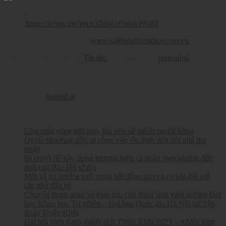
Link đăng ký hồ sơ trực
tuyến:
https://forms.gle/Wch3ZdoUe5ubwPNR8
Tìm hiểu thêm tại website:
www.salebdsthienkhoi.com.vn
This entry was posted in
Tin tức
. Bookmark the
permalink
.
Leave a Reply
You must be
logged in
to post a comment.
Tin tức mới
Giọt máu vàng gửi trao, lập nên sứ mệnh người hùng
Quyết tâm thay đổi: từ công việc ổn định đến đột phá thu
nhập
Bí quyết để xây dựng thương hiệu cá nhân theo những đức
tính của Bác Hồ vĩ đại
Một số xu hướng mới trong bất động sản và cơ hội đối với
các nhà đầu tư
Chuyến tham quan và giao lưu của đoàn sinh viên trường Đại
học Khoa học Tự nhiên – Đại học Quốc gia Hà Nội tại Tập
đoàn Thiên Khôi
Đại hội vinh danh thành tích Thiên Khôi 2023 – mMột năm