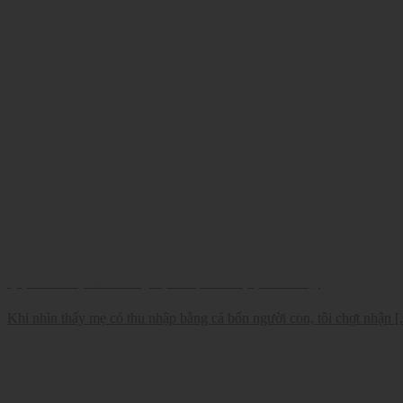
Quyết tâm thay đổi: từ công việc ổn định đến đột phá thu nhập
Khi nhìn thấy mẹ có thu nhập bằng cả bốn người con, tôi chợt nhận [.