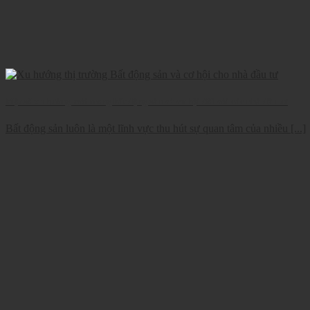
Một số xu hướng mới trong bất động sản và cơ hội đối với các nhà đầu tư
Bất động sản luôn là một lĩnh vực thu hút sự quan tâm của nhiều [...]