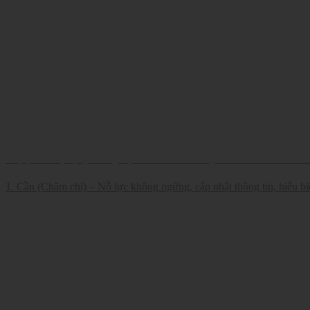
Bí quyết để xây dựng thương hiệu cá nhân theo những đức tính của Bác Hồ vĩ 
1. Cần (Chăm chỉ) – Nỗ lực không ngừng, cập nhật thông tin, hiểu biết