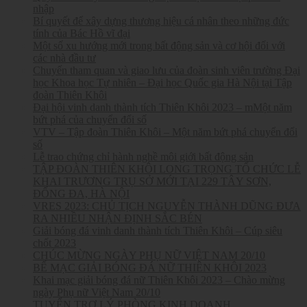
nhập
Bí quyết để xây dựng thương hiệu cá nhân theo những đức
tính của Bác Hồ vĩ đại
Một số xu hướng mới trong bất động sản và cơ hội đối với
các nhà đầu tư
Chuyến tham quan và giao lưu của đoàn sinh viên trường Đại
học Khoa học Tự nhiên – Đại học Quốc gia Hà Nội tại Tập
đoàn Thiên Khôi
Đại hội vinh danh thành tích Thiên Khôi 2023 – mMột năm
bứt phá của chuyển đổi số
VTV – Tập đoàn Thiên Khôi – Một năm bứt phá chuyển đổi
số
Lễ trao chứng chỉ hành nghề môi giới bất động sản
TẬP ĐOÀN THIÊN KHÔI LONG TRỌNG TỔ CHỨC LỄ
KHAI TRƯƠNG TRỤ SỞ MỚI TẠI 229 TÂY SƠN,
ĐỐNG ĐA, HÀ NỘI
VRES 2023: CHỦ TỊCH NGUYỄN THÀNH DŨNG ĐƯA
RA NHIỀU NHẬN ĐỊNH SẮC BÉN
Giải bóng đá vinh danh thành tích Thiên Khôi – Cúp siêu
chốt 2023
CHÚC MỪNG NGÀY PHỤ NỮ VIỆT NAM 20/10
BẾ MẠC GIẢI BÓNG ĐÁ NỮ THIÊN KHÔI 2023
Khai mạc giải bóng đá nữ Thiên Khôi 2023 – Chào mừng
ngày Phụ nữ Việt Nam 20/10
TUYỂN TRỢ LÝ PHÒNG KINH DOANH