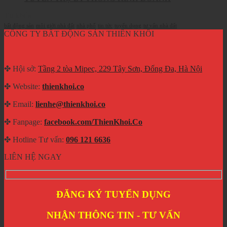
Từ khóa
bất động sản
môi giới nhà đất
nhà phố
tin tức
tuyển dụng
tư vấn nhà đất
CÔNG TY BẤT ĐỘNG SẢN THIÊN KHÔI
✤ Hội sở:
Tầng 2 tòa Mipec, 229 Tây Sơn, Đống Đa, Hà Nội
✤ Website:
thienkhoi.co
✤ Email:
lienhe@thienkhoi.co
✤ Fanpage:
facebook.com/ThienKhoi.Co
✤ Hotline Tư vấn:
096 121 6636
LIÊN HỆ NGAY
ĐĂNG KÝ TUYỂN DỤNG
NHẬN THÔNG TIN - TƯ VẤN