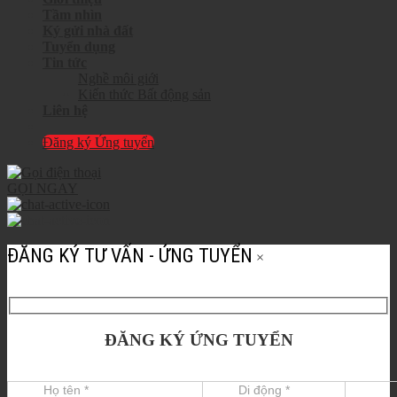
Tầm nhìn
Ký gửi nhà đất
Tuyển dụng
Tin tức
Nghề môi giới
Kiến thức Bất động sản
Liên hệ
Đăng ký Ứng tuyển
GỌI NGAY
ĐĂNG KÝ TƯ VẤN - ỨNG TUYỂN
×
ĐĂNG KÝ ỨNG TUYỂN