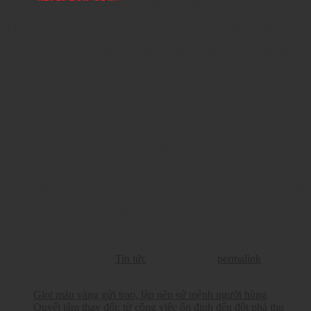
Các thầy cô và những sinh viên xuất sắc ngành Kinh doanh Bất
động sản của Đại học Khoa học Tự nhiên đã được Ban Lãnh đạo
Tập đoàn Thiên Khôi nồng nhiệt chào đón. Tại chuyến tham quan,
các bạn sinh viên được tìm hiểu tổng quan về tầm nhìn sứ mệnh
cũng như hệ sinh thái của Tập đoàn Thiên Khôi và có cơ hội đặt
câu hỏi, trao đổi và tìm hiểu về môi trường làm việc, cơ hội nghề
nghiệp tại đây. Bên cạnh đó, các thầy cô và các bạn sinh viên đã
được trực tiếp tham quan các phòng ban, khu vực làm việc hiện đại,
năng động và sáng tạo của Thiên Khôi.
Chuyến thăm quan và giao lưu đã diễn ra trong bầu không khí cởi
mở, thân thiện và đầy hứng khởi. Đây là cơ hội để các bạn sinh viên
Đại học Khoa học Tự nhiên tiếp cận môi trường làm việc thực tế, đi
đầu trong việc áp dụng Công nghệ vào công việc Môi giới Bất động
sản cũng như khơi dậy niềm đam mê, sáng tạo và định hướng tương
lai nghề nghiệp cho bản thân.
This entry was posted in
Tin tức
. Bookmark the
permalink
.
Tin tức mới
Giọt máu vàng gửi trao, lập nên sứ mệnh người hùng
Quyết tâm thay đổi: từ công việc ổn định đến đột phá thu