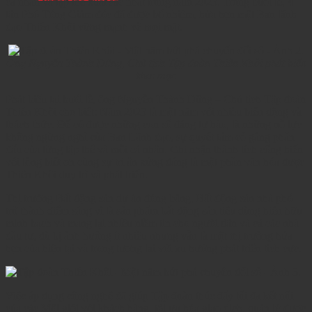
cá nhân và tập thể xuất sắc nhất trong năm 2023. Trong buổi lễ, 4
tân Phó Tổng Giám đốc đã được bổ nhiệm, hứa hẹn một Ban lãnh
đạo Thiên Khôi vững mạnh về mọi mặt.
Ông Nguyễn Thành Dũng, Chủ tịch Tập đoàn Thiên Khôi phát biểu
khai mạc
Phát biểu tại buổi lễ, ông Nguyễn Thành Dũng – Chủ tịch Tập đoàn
Thiên Khôi cho biết: Năm 2023 là một năm với nhiều biến động và
thách thức. Để có được những con số đáng tự hào, là những nỗ lực
không ngừng nghỉ của Ban Lãnh đạo, sự quyết tâm cố gắng phấn
đấu của từng tập thể và mỗi cá nhân. Ghi nhận thành tích cống hiến
với lòng biết ơn cùng sự tri ân xứng đáng là một phần văn hóa được
Thiên Khôi duy trì và phát triển.
Thị trường Bất động sản dự án đóng băng, Bất động sản nhà phố
trở thành điểm sáng vì là sản phẩm bất động sản tiêu dùng hiện hữu
minh bạch và mang lại nhiều niềm tin cho người dân và cả các nhà
đầu tư, dù bị ảnh hưởng ít nhiều nhưng vẫn là một thị trường hứa
hẹn của hiện tại và trong tương lai với xu hướng phát triển tích cực.
Việc áp dụng công nghệ đã giúp Tập đoàn thúc đẩy tối đa kết nối
của các Môi giới với khách hàng, tối ưu hóa giao dịch, quản lý được