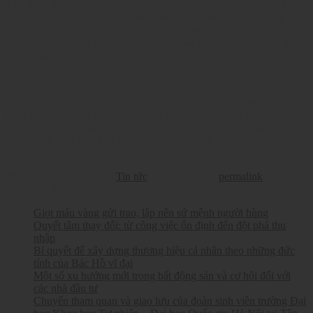
Tập đoàn Thiên Khôi diễn ra long trọng khép lại những thành tích
2023, cũng là lúc mở ra một hành trình mới, năng lượng chủ đạo
2024 “Công nghệ Kết nối Môi giới Bất động sản”, hứa hẹn sẽ ghi
dấu, bùng nổ nhiều thành tích hơn nữa của đội ngũ Môi giới Tập
đoàn Thiên Khôi.
Chương trình nghệ thuật với những tiết mục được đầu tư dàn dựng
công phu, phần âm thanh, ánh sáng đặc sắc do những nghệ sĩ, ca sĩ,
ban nhạc tên tuổi nổi tiếng hàng đầu của Việt Nam trình diễn, mang
đến cho sự kiện một bữa tiệc âm nhạc sôi động, hào hùng, đầy ấn
tượng.
This entry was posted in
Tin tức
. Bookmark the
permalink
.
Tin tức mới
Giọt máu vàng gửi trao, lập nên sứ mệnh người hùng
Quyết tâm thay đổi: từ công việc ổn định đến đột phá thu
nhập
Bí quyết để xây dựng thương hiệu cá nhân theo những đức
tính của Bác Hồ vĩ đại
Một số xu hướng mới trong bất động sản và cơ hội đối với
các nhà đầu tư
Chuyến tham quan và giao lưu của đoàn sinh viên trường Đại