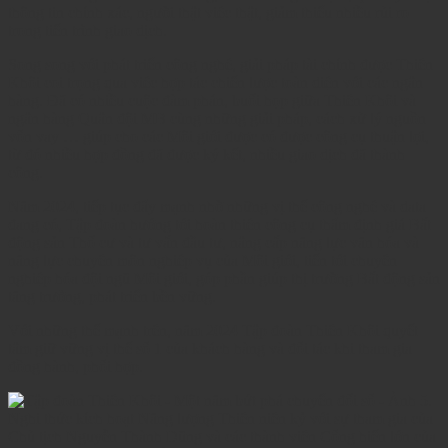
thông tin chính xác, người thật việc thật, giảm thiểu nhiều rủi ro
trong tiến trình giao dịch.
Song song với phát triển công nghệ, giải pháp tài chính được Thiên
Khôi coi trọng qua việc hợp tác chiến lược toàn diện với các ngân
hàng. Đã có nhiều cuộc đàm phán, buổi họp giữa Thiên Khôi và
ngân hàng Quân đội MB cùng những giải pháp, cách xử lý nguồn
vốn vay … giúp cho các Môi giới được có được công cụ thuận lợi,
từ đó nhiều hợp đồng đã được ký kết, nhiều giao dịch đã thành
công.
Năm 2024, tiếp tục đẩy mạnh nhờ những vị thế công nghệ và data
đang có, Tập đoàn hướng tới hoàn thiện công cụ thẩm định giá Bất
động sản Thổ cư và tư vấn đầu tư, nâng cấp năng lực văn hóa và
năng lực chuyên môn nghiệp vụ của Môi giới, tiến tới chuyên
nghiệp hóa đội ngũ Môi giới, góp phần giúp thị trường Bất động sản
tăng trưởng, phát triển bền vững.
Với những thế mạnh trên, năm 2024 Tập đoàn Thiên Khôi quyết
tâm giữ vững vị thế số 1 của khách hàng và đối tác khi tham gia
đồng hành, phối hợp.
Nghi thức kích hoạt Năng lượng Thiên niên kỷ với sự tham gia của
Chủ tịch Nguyễn Thành Dũng và các thành viên Cống hiến lớn của