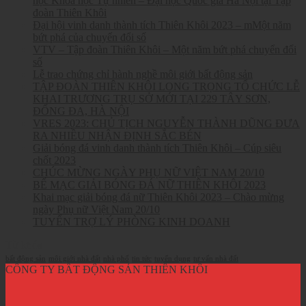
học Khoa học Tự nhiên – Đại học Quốc gia Hà Nội tại Tập
đoàn Thiên Khôi
Đại hội vinh danh thành tích Thiên Khôi 2023 – mMột năm
bứt phá của chuyển đổi số
VTV – Tập đoàn Thiên Khôi – Một năm bứt phá chuyển đổi
số
Lễ trao chứng chỉ hành nghề môi giới bất động sản
TẬP ĐOÀN THIÊN KHÔI LONG TRỌNG TỔ CHỨC LỄ
KHAI TRƯƠNG TRỤ SỞ MỚI TẠI 229 TÂY SƠN,
ĐỐNG ĐA, HÀ NỘI
VRES 2023: CHỦ TỊCH NGUYỄN THÀNH DŨNG ĐƯA
RA NHIỀU NHẬN ĐỊNH SẮC BÉN
Giải bóng đá vinh danh thành tích Thiên Khôi – Cúp siêu
chốt 2023
CHÚC MỪNG NGÀY PHỤ NỮ VIỆT NAM 20/10
BẾ MẠC GIẢI BÓNG ĐÁ NỮ THIÊN KHÔI 2023
Khai mạc giải bóng đá nữ Thiên Khôi 2023 – Chào mừng
ngày Phụ nữ Việt Nam 20/10
TUYỂN TRỢ LÝ PHÒNG KINH DOANH
Từ khóa
bất động sản
môi giới nhà đất
nhà phố
tin tức
tuyển dụng
tư vấn nhà đất
CÔNG TY BẤT ĐỘNG SẢN THIÊN KHÔI