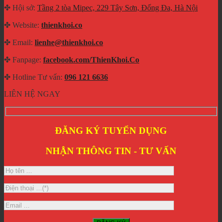
✤ Hội sở:
Tầng 2 tòa Mipec, 229 Tây Sơn, Đống Đa, Hà Nội
✤ Website:
thienkhoi.co
✤ Email:
lienhe@thienkhoi.co
✤ Fanpage:
facebook.com/ThienKhoi.Co
✤ Hotline Tư vấn:
096 121 6636
LIÊN HỆ NGAY
ĐĂNG KÝ TUYỂN DỤNG
NHẬN THÔNG TIN - TƯ VẤN