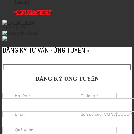
Liên hệ
Đăng ký Ứng tuyển
GỌI NGAY
ĐĂNG KÝ TƯ VẤN - ỨNG TUYỂN
×
ĐĂNG KÝ ỨNG TUYỂN