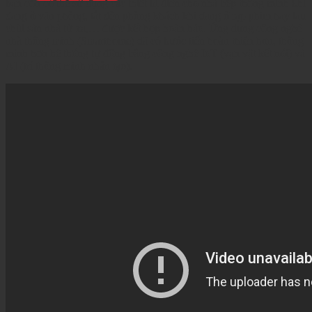
bạn còn có thể sử dụng các thiết bị điện cho nhà bếp thông minh khi
đang ở văn phòng, tắt đèn phòng khách khi đang ở rạp phim hay lau
chùi sàn nhà từ xa,… được kết hợp hoàn hảo. Ứng dụng công nghệ
nhà thông minh (Smarthome) đã có bước tiến hoàn thiện hơn, thông
minh hơn hệ thống tự động bằng công nghệ IoT (vạn vật kết nối) và
AI (trí thông minh nhân tạo).