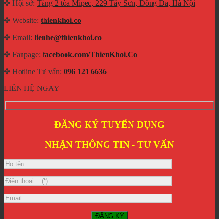
✤ Hội sở:
Tầng 2 tòa Mipec, 229 Tây Sơn, Đống Đa, Hà Nội
✤ Website:
thienkhoi.co
✤ Email:
lienhe@thienkhoi.co
✤ Fanpage:
facebook.com/ThienKhoi.Co
✤ Hotline Tư vấn:
096 121 6636
LIÊN HỆ NGAY
ĐĂNG KÝ TUYỂN DỤNG
NHẬN THÔNG TIN - TƯ VẤN