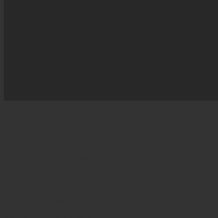
Ngành công nghiệp thiết bị thông minh đã thật sự phát triển và
mang về giá trị cao tại Hoa Kỳ trong năm 2018. Và tại Việt Nam,
tiêu chí xây dựng có trang bị sử dụng thiết bị nhà thông minh nằm
trong chất lượng căn hộ cao cấp ngày nay.
Nhà thông minh là một yêu cầu cấp bách từ nhu cầu phát triển công
nghệ, kiến trúc và nâng cao chất lượng cuộc sống. Do đó, những
thiết bị điện tử này đáp ứng các giải pháp cho “tổ ấm” người dùng
trong 8 ứng dụng điều khiển từ xa:
Hệ thống đèn chiếu sáng (tắt/bật, dimmer, hẹn giờ,…)
Rèm cửa sổ, cửa ra vào, cổng
An ninh báo động, báo cháy