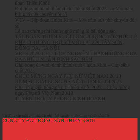
đoàn Thiên Khôi
Đại hội vinh danh thành tích Thiên Khôi 2023 – mMột năm
bứt phá của chuyển đổi số
VTV – Tập đoàn Thiên Khôi – Một năm bứt phá chuyển đổi
số
Lễ trao chứng chỉ hành nghề môi giới bất động sản
TẬP ĐOÀN THIÊN KHÔI LONG TRỌNG TỔ CHỨC LỄ
KHAI TRƯƠNG TRỤ SỞ MỚI TẠI 229 TÂY SƠN,
ĐỐNG ĐA, HÀ NỘI
VRES 2023: CHỦ TỊCH NGUYỄN THÀNH DŨNG ĐƯA
RA NHIỀU NHẬN ĐỊNH SẮC BÉN
Giải bóng đá vinh danh thành tích Thiên Khôi – Cúp siêu
chốt 2023
CHÚC MỪNG NGÀY PHỤ NỮ VIỆT NAM 20/10
BẾ MẠC GIẢI BÓNG ĐÁ NỮ THIÊN KHÔI 2023
Khai mạc giải bóng đá nữ Thiên Khôi 2023 – Chào mừng
ngày Phụ nữ Việt Nam 20/10
TUYỂN TRỢ LÝ PHÒNG KINH DOANH
Từ khóa
bất động sản
môi giới nhà đất
nhà phố
tin tức
tuyển dụng
tư vấn nhà đất
CÔNG TY BẤT ĐỘNG SẢN THIÊN KHÔI