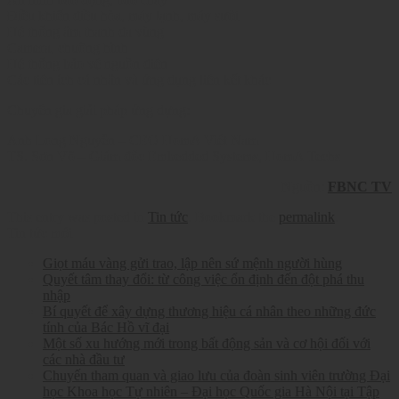
Điều khiển điều hòa, máy lạnh, máy sưởi
Hệ thống âm thanh đa vùng
Camera, chuông hình
Hệ thống bảo vệ nguồn điện
Các tiện ích cá nhân và ứng dụng liên kết khác
Chuyên gia giải pháp ứng dựng:
Anh Long Nguyễn – CEO HomA Việt Nam
TS. Sơn Võ – Giám đốc Embedded Systems, HomA Techs
Nguồn:
FBNC TV
This entry was posted in
Tin tức
. Bookmark the
permalink
.
Tin tức mới
Giọt máu vàng gửi trao, lập nên sứ mệnh người hùng
Quyết tâm thay đổi: từ công việc ổn định đến đột phá thu
nhập
Bí quyết để xây dựng thương hiệu cá nhân theo những đức
tính của Bác Hồ vĩ đại
Một số xu hướng mới trong bất động sản và cơ hội đối với
các nhà đầu tư
Chuyến tham quan và giao lưu của đoàn sinh viên trường Đại
học Khoa học Tự nhiên – Đại học Quốc gia Hà Nội tại Tập