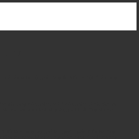
ẦU TƯ
ác nhà đầu tư bất động sản đang tìm kiếm cơ hội để tận dụng
rình xây dựng thông minh, nhà ở thông minh và các dịch vụ
 các nhà đầu tư với khả năng tăng giá trị bất động sản theo
để tiết kiệm năng lượng và tài nguyên, giảm thiểu tác động
ền vững cho tương lai và thu hút khách hàng có nhận thức cao