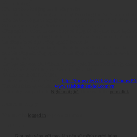
về môi trường.
Đầu tư vào bất động sản ở nông thôn
Việc đầu tư vào bất động sản ở nông thôn đang trở thành một xu hướn
thôn thường có giá cả hợp lý hơn so với các khu vực đô thị, đồng thời 
Sử dụng công nghệ Blockchain trong bất động sản
Công nghệ Blockchain đang được sử dụng để tăng tính minh bạch và đả
sản, đồng thời cũng tăng tính tiện lợi và giảm thời gian xử lý giao d
bất động sản sử dụng công nghệ Blockchain.
Tóm lại, bất động sản đang trở thành lĩnh vực thu hút sự quan tâm củ
như bất động sản công nghệ cao, bất động sản xanh, đầu tư vào bất đ
nhuận lớn hơn.
Các bạn hãy theo dõi Website Bất động sản Thiên Khôi để cập nhập nh
TẬP ĐOÀN BẤT ĐỘNG SẢN THIÊN KHÔI
Số điện thoại:
0969.527.966
Link đăng ký hồ sơ trực tuyến:
https://forms.gle/Wch3ZdoUe5ubwP
Tìm hiểu thêm tại website:
www.salebdsthienkhoi.com.vn
This entry was posted in
Nghề môi giới
. Bookmark the
permalink
.
Leave a Reply
You must be
logged in
to post a comment.
Tin tức mới
Giọt máu vàng gửi trao, lập nên sứ mệnh người hùng