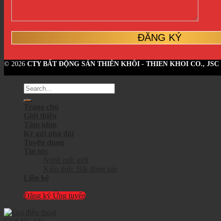
© 2026
CTY BẤT ĐỘNG SẢN THIÊN KHÔI - THIEN KHOI CO., JSC
Trang chủ
Giới thiệu
Tầm nhìn
Ký gửi nhà đất
Tuyển dụng
Tin tức
Nghề môi giới
Kiến thức Bất động sản
Liên hệ
Đăng ký Ứng tuyển