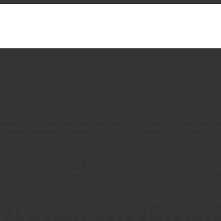
ĐỘNG SẢN – CƠ HỘI CHO CÁC NHÀ Đ
đầu tư. Với sự phát triển của công nghệ và xu hướng thị trường mới, c
u hướng mới trong bất động sản và cơ hội đối với các nhà đầu tư.
g nghệ cao. Các dự án bất động sản công nghệ cao bao gồm các công t
 Đây là một lĩnh vực đang phát triển nhanh chóng và đem lại cơ hội cho
bất động sản hiện nay. Đây là những dự án bất động sản được thiết kế 
vào bất động sản xanh là một cơ hội để các nhà đầu tư tạo ra giá trị b