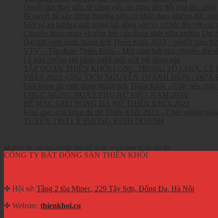
Quyết tâm thay đổi: từ công việc ổn định đến đột phá thu nhập
Bí quyết để xây dựng thương hiệu cá nhân theo những đức tính
Một số xu hướng mới trong bất động sản và cơ hội đối với các 
Chuyến tham quan và giao lưu của đoàn sinh viên trường Đại
Đại hội vinh danh thành tích Thiên Khôi 2023 – mMột năm bứt
VTV – Tập đoàn Thiên Khôi – Một năm bứt phá chuyển đổi s
Lễ trao chứng chỉ hành nghề môi giới bất động sản
TẬP ĐOÀN THIÊN KHÔI LONG TRỌNG TỔ CHỨC LỄ K
VRES 2023: CHỦ TỊCH NGUYỄN THÀNH DŨNG ĐƯA 
Giải bóng đá vinh danh thành tích Thiên Khôi – Cúp siêu chốt
CHÚC MỪNG NGÀY PHỤ NỮ VIỆT NAM 20/10
BẾ MẠC GIẢI BÓNG ĐÁ NỮ THIÊN KHÔI 2023
Khai mạc giải bóng đá nữ Thiên Khôi 2023 – Chào mừng ngà
TUYỂN TRỢ LÝ PHÒNG KINH DOANH
Từ khóa
bất động sản
môi giới nhà đất
nhà phố
tin tức
tuyển dụng
tư vấn nhà đất
CÔNG TY BẤT ĐỘNG SẢN THIÊN KHÔI
✤ Hội sở:
Tầng 2 tòa Mipec, 229 Tây Sơn, Đống Đa, Hà Nội
✤ Website:
thienkhoi.co