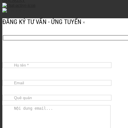
GỌI NGAY
ĐĂNG KÝ TƯ VẤN - ỨNG TUYỂN
×