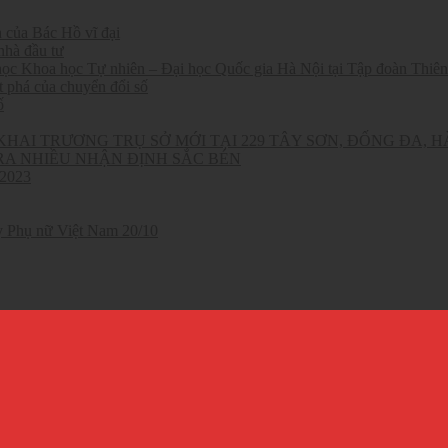
 của Bác Hồ vĩ đại
nhà đầu tư
 học Khoa học Tự nhiên – Đại học Quốc gia Hà Nội tại Tập đoàn Thiê
 phá của chuyển đổi số
ố
HAI TRƯƠNG TRỤ SỞ MỚI TẠI 229 TÂY SƠN, ĐỐNG ĐA, H
RA NHIỀU NHẬN ĐỊNH SẮC BÉN
 2023
y Phụ nữ Việt Nam 20/10