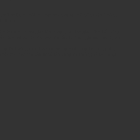
g với nhiều cơ hội cho các nhà đầu tư. Bất động sản ở nông
 triển hơn.
thiểu rủi ro và gian lận trong quá trình giao dịch bất động
sản, đem lại cơ hội cho các nhà đầu tư tham gia vào các dự án
hướng thị trường mới. Các xu hướng mới trong bất động sản,
ội cho các nhà đầu tư để tận dụng thị trường và tạo ra lợi