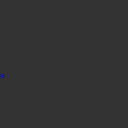
g mới trong thị trường bất động sản. Đây là một lĩnh vực đầy tiềm năn
cũng có tiềm năng tăng giá trị trong tương lai khi các khu vực này phát
m bảo tính an toàn trong giao dịch bất động sản. Blockchain giúp giảm 
ịch. Đây là một xu hướng mới và đầy tiềm năng trong lĩnh vực bất động 
a nhiều nhà đầu tư, đặc biệt là với sự phát triển của công nghệ và xu 
ộng sản ở nông thôn và sử dụng công nghệ Blockchain đều mang lại cơ h
ững tin tức mới nhất về thị trường bất động sản nhé!
NR8