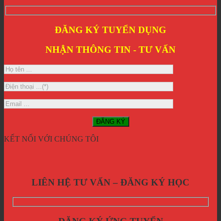
ĐĂNG KÝ TUYỂN DỤNG
NHẬN THÔNG TIN - TƯ VẤN
KẾT NỐI VỚI CHÚNG TÔI
LIÊN HỆ TƯ VẤN – ĐĂNG KÝ HỌC