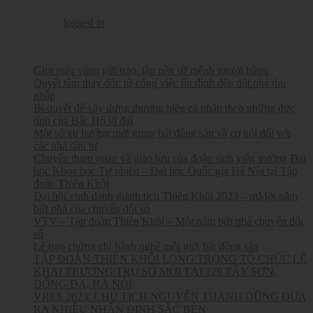
You must be
logged in
to post a comment.
Tin tức mới
Giọt máu vàng gửi trao, lập nên sứ mệnh người hùng
Quyết tâm thay đổi: từ công việc ổn định đến đột phá thu
nhập
Bí quyết để xây dựng thương hiệu cá nhân theo những đức
tính của Bác Hồ vĩ đại
Một số xu hướng mới trong bất động sản và cơ hội đối với
các nhà đầu tư
Chuyến tham quan và giao lưu của đoàn sinh viên trường Đại
học Khoa học Tự nhiên – Đại học Quốc gia Hà Nội tại Tập
đoàn Thiên Khôi
Đại hội vinh danh thành tích Thiên Khôi 2023 – mMột năm
bứt phá của chuyển đổi số
VTV – Tập đoàn Thiên Khôi – Một năm bứt phá chuyển đổi
số
Lễ trao chứng chỉ hành nghề môi giới bất động sản
TẬP ĐOÀN THIÊN KHÔI LONG TRỌNG TỔ CHỨC LỄ
KHAI TRƯƠNG TRỤ SỞ MỚI TẠI 229 TÂY SƠN,
ĐỐNG ĐA, HÀ NỘI
VRES 2023: CHỦ TỊCH NGUYỄN THÀNH DŨNG ĐƯA
RA NHIỀU NHẬN ĐỊNH SẮC BÉN