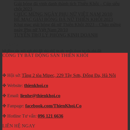
Giải bóng đá vinh danh thành tích Thiên Khôi – Cúp siêu
chốt 2023
CHÚC MỪNG NGÀY PHỤ NỮ VIỆT NAM 20/10
BẾ MẠC GIẢI BÓNG ĐÁ NỮ THIÊN KHÔI 2023
Khai mạc giải bóng đá nữ Thiên Khôi 2023 – Chào mừng
ngày Phụ nữ Việt Nam 20/10
TUYỂN TRỢ LÝ PHÒNG KINH DOANH
Từ khóa
bất động sản
môi giới nhà đất
nhà phố
tin tức
tuyển dụng
tư vấn nhà đất
CÔNG TY BẤT ĐỘNG SẢN THIÊN KHÔI
✤ Hội sở:
Tầng 2 tòa Mipec, 229 Tây Sơn, Đống Đa, Hà Nội
✤ Website:
thienkhoi.co
✤ Email:
lienhe@thienkhoi.co
✤ Fanpage:
facebook.com/ThienKhoi.Co
✤ Hotline Tư vấn:
096 121 6636
LIÊN HỆ NGAY