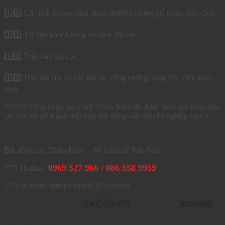
1️⃣0️⃣ Các tình huống đàm phán, thương lượng giá trong giao dịch
1️⃣1️⃣ Tư vấn khách hàng ôm tiền đặt cọc
1️⃣2️⃣ Trên bàn đặt cọc
1️⃣3️⃣ Hậu đặt cọc và các thủ tục công chứng, sang tên, chốt giao
dịch
???????? Gia nhập ngay với Thiên Khôi để được tham gia khóa đào
tạo free và trở thành một Sale bất động sản chuyên nghiệp nào!!!
———-
Bất động sản Thiên Khôi – Số 1 thổ cư Việt Nam
0969 527 966 / 086 558 9959
???? Hotline:
???? Website: timviecnhanh247.com.vn
This entry was posted in
Nghề môi giới
. Bookmark the
permalink
.
Leave a Reply