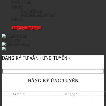
Tuyển dụng
Tin tức
Nghề môi giới
Kiến thức Bất động sản
Liên hệ
Đăng ký Ứng tuyển
GỌI NGAY
ĐĂNG KÝ TƯ VẤN - ỨNG TUYỂN
×
ĐĂNG KÝ ỨNG TUYỂN