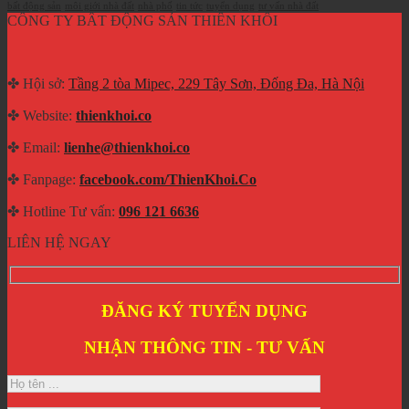
bất động sản
môi giới nhà đất
nhà phố
tin tức
tuyển dụng
tư vấn nhà đất
CÔNG TY BẤT ĐỘNG SẢN THIÊN KHÔI
✤ Hội sở:
Tầng 2 tòa Mipec, 229 Tây Sơn, Đống Đa, Hà Nội
✤ Website:
thienkhoi.co
✤ Email:
lienhe@thienkhoi.co
✤ Fanpage:
facebook.com/ThienKhoi.Co
✤ Hotline Tư vấn:
096 121 6636
LIÊN HỆ NGAY
ĐĂNG KÝ TUYỂN DỤNG
NHẬN THÔNG TIN - TƯ VẤN