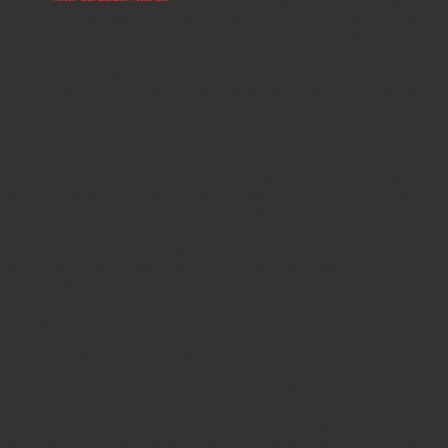
Đây thường sẽ là bước làm trước khi bạn đưa ra quyết định sửa nhà
hay không. Bạn cần nhìn vào tình trạng ngôi nhà hiện tại xem có
nhất thiết phải sửa hay không, nếu sửa thì nên sửa ở mức độ nào.
Bởi lẽ, một khi đã bắt tay vào thi công rất nhiều vấn đề có thể xảy
ra, trong đó bao gồm cả cơ hội và rủi ro. Nếu bạn không đủ hiểu
biết thì nên nhờ đến một công ty chuyên sửa chữa nhà để giúp bạn
thẩm định.
????HIỂU TÂM LÝ KHÁCH HÀNG
Bất kì khi nào muốn bán nhà thì đây cũng là yếu tố quan trọng. Việc
thấu hiểu khách hàng lại càng trở nên cần thiết và đòi hỏi nhiều hơn
khi bạn muốn bán căn nhà đang sửa chữa. Từ đó, bạn có thể phát
huy và tạo lợi thế riêng. Hãy tìm hiểu và phân loại các nhóm đối
tượng khách hàng, sau đó tập trung tìm hiểu sâu về từng nhóm cụ
thể. Thường đối với các ngôi nhà đang cải tạo, khách hàng có tiềm
lực kinh tế vừa phải sẽ là nhóm khách hàng khá tiềm năng. Tuy
nhiên, điều này còn phải phụ thuộc cả vào giá trị ngôi nhà của bạn
hiện tại và tương lai nữa.
???? TÌM MỘT CÔNG TY MÔI GIỚI UY TÍN
Công ty Bất động sản hay nhà môi giới là những người có có kiến
thức, kinh nghiệm và được đào tạo kỹ năng để định giá và tư vấn
đầu tư, bán Bất động sản. Chính vì vậy, họ sẽ là người có cái nhìn
tổng quan nhất, đưa cho bạn những lời khuyên hữu ích, chính xác