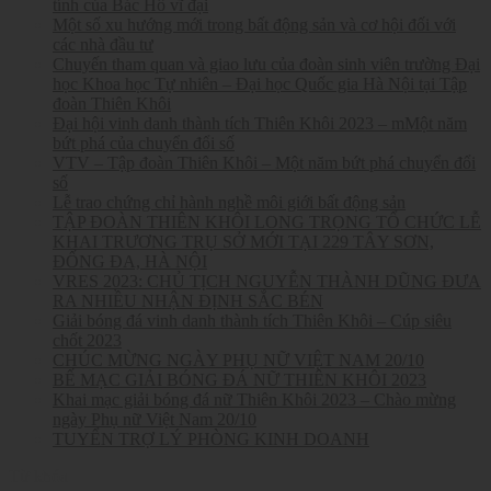
tính của Bác Hồ vĩ đại
Một số xu hướng mới trong bất động sản và cơ hội đối với
các nhà đầu tư
Chuyến tham quan và giao lưu của đoàn sinh viên trường Đại
học Khoa học Tự nhiên – Đại học Quốc gia Hà Nội tại Tập
đoàn Thiên Khôi
Đại hội vinh danh thành tích Thiên Khôi 2023 – mMột năm
bứt phá của chuyển đổi số
VTV – Tập đoàn Thiên Khôi – Một năm bứt phá chuyển đổi
số
Lễ trao chứng chỉ hành nghề môi giới bất động sản
TẬP ĐOÀN THIÊN KHÔI LONG TRỌNG TỔ CHỨC LỄ
KHAI TRƯƠNG TRỤ SỞ MỚI TẠI 229 TÂY SƠN,
ĐỐNG ĐA, HÀ NỘI
VRES 2023: CHỦ TỊCH NGUYỄN THÀNH DŨNG ĐƯA
RA NHIỀU NHẬN ĐỊNH SẮC BÉN
Giải bóng đá vinh danh thành tích Thiên Khôi – Cúp siêu
chốt 2023
CHÚC MỪNG NGÀY PHỤ NỮ VIỆT NAM 20/10
BẾ MẠC GIẢI BÓNG ĐÁ NỮ THIÊN KHÔI 2023
Khai mạc giải bóng đá nữ Thiên Khôi 2023 – Chào mừng
ngày Phụ nữ Việt Nam 20/10
TUYỂN TRỢ LÝ PHÒNG KINH DOANH
Từ khóa