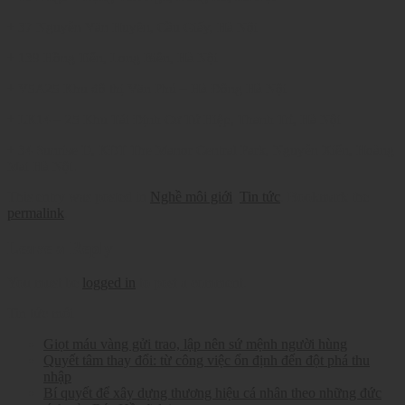
+ 37 Nguyễn Văn Huyên, Cầu Giấy, Hà Nội
+ 139 Hồng Tiến, Long Biên, Hà Nội
+ V5A25 Khu đô thị Văn Phú – Hà Đông Hà Nội
+ LK14 – 25 Khu Tái Định Cư Tứ Hiệp, Thanh Trì, Hà Nội
+ 34 Sunrise D, KĐT The Manor Central Park, Nguyễn Xiển, Hoàng
Mai Hà Nội.
This entry was posted in
Nghề môi giới
,
Tin tức
. Bookmark the
permalink
.
Leave a Reply
You must be
logged in
to post a comment.
Tin tức mới
Giọt máu vàng gửi trao, lập nên sứ mệnh người hùng
Quyết tâm thay đổi: từ công việc ổn định đến đột phá thu
nhập
Bí quyết để xây dựng thương hiệu cá nhân theo những đức