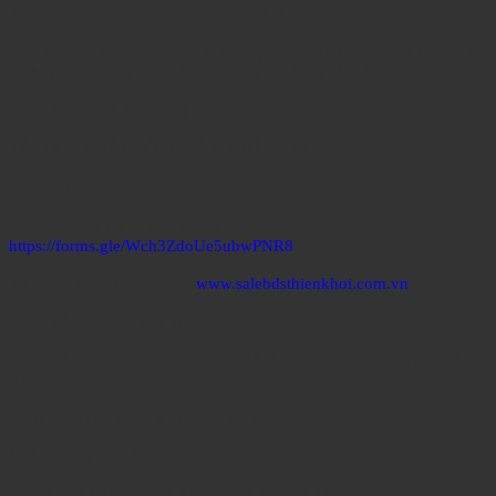
để giúp bạn giảm thiểu được rủi ro nhất có thể.
Các bạn hãy theo dõi Website Bất động sản Thiên Khôi để cập nhập
những tin tức mới nhất về thị trường bất động sản nhé!
✅ Thông tin liên hệ:
TẬP ĐOÀN BẤT ĐỘNG SẢN THIÊN KHÔI
0969.527.966
Số điện thoại:
Link đăng ký hồ sơ trực tuyến:
https://forms.gle/Wch3ZdoUe5ubwPNR8
Tìm hiểu thêm tại website:
www.salebdsthienkhoi.com.vn
✅ Địa điểm làm việc:
– Hội sở chính: Tòa nhà VTC, Số 18 Tam Trinh, Hai Bà Trưng, Hà
Nội.
– Ngoài ra còn các trụ sở làm việc khác tại Hà Nội:
+ 71 Hoàng Cầu, Đống Đa, Hà Nội
+ Số 2 ngõ 4 Đặng Văn Ngữ, Đống Đa, Hà Nội