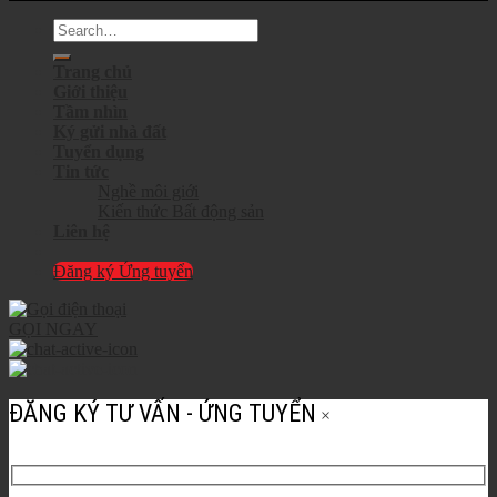
Trang chủ
Giới thiệu
Tầm nhìn
Ký gửi nhà đất
Tuyển dụng
Tin tức
Nghề môi giới
Kiến thức Bất động sản
Liên hệ
Đăng ký Ứng tuyển
GỌI NGAY
ĐĂNG KÝ TƯ VẤN - ỨNG TUYỂN
×