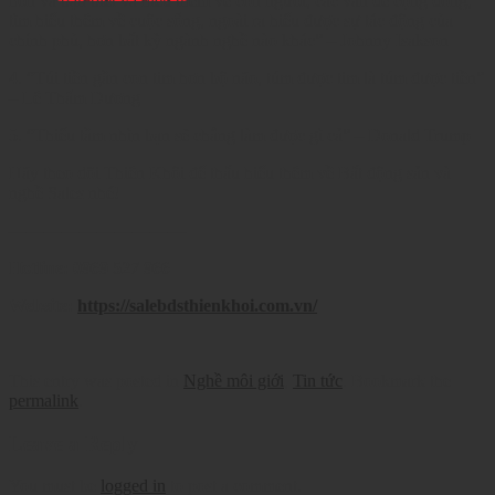
hơn và bạn biết và hiểu thêm về con người, các vấn đề cộng đồng,
tìm hiểu thêm về cuộc sống, ngoài ra hiểu được sự tác động của
chính phủ, hơn bất kỳ ngành nghề nào khác” – Johnny Isakson
4. “Túi tiền gần con tim hơn bộ não, túm được tim là túm được tiền”
– Lê Thẩm Dương
5. “Thiếu tầm nhìn bạn sẽ chẳng làm được gì cả” – Donald Trump
Hãy theo dõi Thiên Khôi để thấu hiểu thêm về Bất động sản và
nghề Sales nhé!
——————————
Hotline: 0969 527 966
Website:
https://salebdsthienkhoi.com.vn/
This entry was posted in
Nghề môi giới
,
Tin tức
. Bookmark the
permalink
.
Leave a Reply
You must be
logged in
to post a comment.