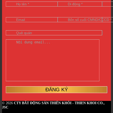
© 2026
CTY BẤT ĐỘNG SẢN THIÊN KHÔI - THIEN KHOI CO.,
JSC