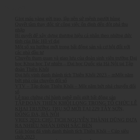
Tin tức mới
Giọt máu vàng gửi trao, lập nên sứ mệnh người hùng
Quyết tâm thay đổi: từ công việc ổn định đến đột phá thu
nhập
Bí quyết để xây dựng thương hiệu cá nhân theo những đức
tính của Bác Hồ vĩ đại
Một số xu hướng mới trong bất động sản và cơ hội đối với
các nhà đầu tư
Chuyến tham quan và giao lưu của đoàn sinh viên trường Đại
học Khoa học Tự nhiên – Đại học Quốc gia Hà Nội tại Tập
đoàn Thiên Khôi
Đại hội vinh danh thành tích Thiên Khôi 2023 – mMột năm
bứt phá của chuyển đổi số
VTV – Tập đoàn Thiên Khôi – Một năm bứt phá chuyển đổi
số
Lễ trao chứng chỉ hành nghề môi giới bất động sản
TẬP ĐOÀN THIÊN KHÔI LONG TRỌNG TỔ CHỨC LỄ
KHAI TRƯƠNG TRỤ SỞ MỚI TẠI 229 TÂY SƠN,
ĐỐNG ĐA, HÀ NỘI
VRES 2023: CHỦ TỊCH NGUYỄN THÀNH DŨNG ĐƯA
RA NHIỀU NHẬN ĐỊNH SẮC BÉN
Giải bóng đá vinh danh thành tích Thiên Khôi – Cúp siêu
chốt 2023