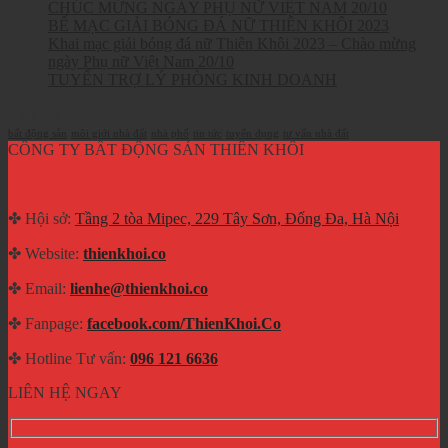
CHÚC MỪNG NGÀY PHỤ NỮ VIỆT NAM 20/10
BẾ MẠC GIẢI BÓNG ĐÁ NỮ THIÊN KHÔI 2023
Khai mạc giải bóng đá nữ Thiên Khôi 2023 – Chào mừng
ngày Phụ nữ Việt Nam 20/10
TUYỂN TRỢ LÝ PHÒNG KINH DOANH
Từ khóa
bất động sản
môi giới nhà đất
nhà phố
tin tức
tuyển dụng
tư vấn nhà đất
CÔNG TY BẤT ĐỘNG SẢN THIÊN KHÔI
✤ Hội sở:
Tầng 2 tòa Mipec, 229 Tây Sơn, Đống Đa, Hà Nội
✤ Website:
thienkhoi.co
✤ Email:
lienhe@thienkhoi.co
✤ Fanpage:
facebook.com/ThienKhoi.Co
✤ Hotline Tư vấn:
096 121 6636
LIÊN HỆ NGAY