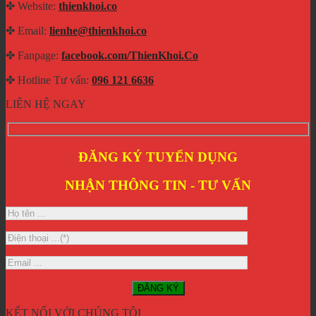
✤ Website:
thienkhoi.co
✤ Email:
lienhe@thienkhoi.co
✤ Fanpage:
facebook.com/ThienKhoi.Co
✤ Hotline Tư vấn:
096 121 6636
LIÊN HỆ NGAY
ĐĂNG KÝ TUYỂN DỤNG
NHẬN THÔNG TIN - TƯ VẤN
KẾT NỐI VỚI CHÚNG TÔI