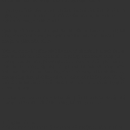
đó cần tính toán kỹ lưỡng trước khi quyết định đầu tư.
Lựa chọn đối tác đầu tư uy tín: Nếu không có đủ kiến thức và kinh
nghiệm, bạn nên tìm kiếm các đối tác đầu tư có uy tín và kinh
nghiệm để cùng hợp tác đầu tư.
Quản lý bất động sản hiệu quả: Sau khi đầu tư, bạn cần quản lý bất
động sản một cách chuyên nghiệp và hiệu quả để tối đa hóa lợi
nhuận và giảm thiểu rủi ro.
Trên thị trường bất động sản hiện nay, có rất nhiều loại hình đầu tư
như mua bán nhà đất, cho thuê văn phòng, kinh doanh trung tâm
thương mại, du lịch nghỉ dưỡng… Các nhà đầu tư cần phải nắm rõ
tình hình thị trường, cập nhật thông tin và tính toán kỹ lưỡng trước
khi quyết định đầu tư. Bất động sản có thể mang lại lợi nhuận cao,
nhưng cũng đem lại những rủi ro và thách thức không nhỏ. Vì vậy,
việc đầu tư bất động sản cần được thực hiện một cách cẩn trọng và
chuyên nghiệp.
Các bạn hãy theo dõi Website Bất động sản Thiên Khôi để cập nhập
những tin tức mới nhất về thị trường bất động sản nhé!
———————-
Thông tin liên hệ:
CÔNG TY CỔ PHẦN TẬP ĐOÀN BẤT ĐỘNG SẢN THIÊN