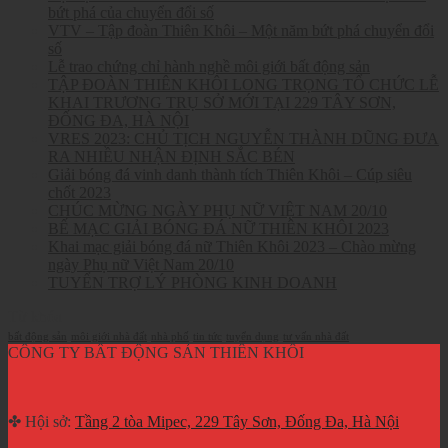
bứt phá của chuyển đổi số
VTV – Tập đoàn Thiên Khôi – Một năm bứt phá chuyển đổi
số
Lễ trao chứng chỉ hành nghề môi giới bất động sản
TẬP ĐOÀN THIÊN KHÔI LONG TRỌNG TỔ CHỨC LỄ
KHAI TRƯƠNG TRỤ SỞ MỚI TẠI 229 TÂY SƠN,
ĐỐNG ĐA, HÀ NỘI
VRES 2023: CHỦ TỊCH NGUYỄN THÀNH DŨNG ĐƯA
RA NHIỀU NHẬN ĐỊNH SẮC BÉN
Giải bóng đá vinh danh thành tích Thiên Khôi – Cúp siêu
chốt 2023
CHÚC MỪNG NGÀY PHỤ NỮ VIỆT NAM 20/10
BẾ MẠC GIẢI BÓNG ĐÁ NỮ THIÊN KHÔI 2023
Khai mạc giải bóng đá nữ Thiên Khôi 2023 – Chào mừng
ngày Phụ nữ Việt Nam 20/10
TUYỂN TRỢ LÝ PHÒNG KINH DOANH
Từ khóa
bất động sản
môi giới nhà đất
nhà phố
tin tức
tuyển dụng
tư vấn nhà đất
CÔNG TY BẤT ĐỘNG SẢN THIÊN KHÔI
✤ Hội sở:
Tầng 2 tòa Mipec, 229 Tây Sơn, Đống Đa, Hà Nội