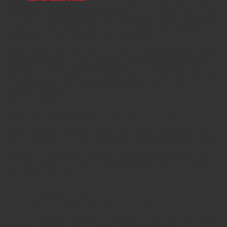
những rủi ro và thách thức. Việc mua bán, cho thuê, quản lý bất
động sản đòi hỏi những kiến thức chuyên môn và kinh nghiệm đầy
đủ. Ngoài ra, giá cả bất động sản cũng thường biến động mạnh, ảnh
hưởng trực tiếp đến lợi nhuận của các nhà đầu tư.
Trong thời gian gần đây, các chính sách về bất động sản của chính
phủ cũng có nhiều thay đổi, trong đó có việc tăng thuế đất, giới hạn
số lượng căn hộ cho người nước ngoài, tạm ngừng các dự án khu
đô thị mới… Điều này càng cho thấy sự cần thiết của việc nắm bắt
thị trường bất động sản và cập nhật thông tin liên tục để đưa ra
quyết định đúng đắn.
Một số lưu ý cho những người muốn đầu tư bất động sản:
Nghiên cứu kỹ thị trường: Cần tìm hiểu về giá cả, diện tích, vị trí,
tiện ích xung quanh… của bất động sản trước khi quyết định đầu tư.
Tìm hiểu các chính sách mới nhất của chính phủ về bất động sản:
Việc nắm bắt các chính sách mới nhất giúp bạn đưa ra quyết định
đầu tư chính xác hơn.
Xác định mục tiêu đầu tư: Bạn nên xác định rõ mục tiêu đầu tư của
mình là mua để ở hay để kinh doanh, cho thuê…
Cân nhắc tài chính: Việc đầu tư bất động sản đòi hỏi số vốn lớn, do