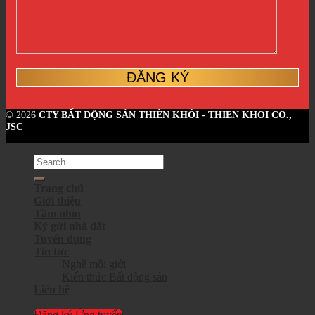
© 2026
CTY BẤT ĐỘNG SẢN THIÊN KHÔI - THIEN KHOI CO.,
JSC
Trang chủ
Giới thiệu
Tầm nhìn
Ký gửi nhà đất
Tuyển dụng
Tin tức
Nghề môi giới
Kiến thức Bất động sản
Liên hệ
Đăng ký Ứng tuyển