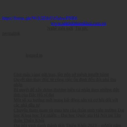
KHÔI
Số điện thoại:
0969.527.966
Link đăng ký hồ sơ trực tuyến:
https://forms.gle/Wch3ZdoUe5ubwPNR8
Tìm hiểu thêm tại website:
www.salebdsthienkhoi.com.vn
This entry was posted in
Nghề môi giới
,
Tin tức
. Bookmark the
permalink
.
Leave a Reply
You must be
logged in
to post a comment.
Tin tức mới
Giọt máu vàng gửi trao, lập nên sứ mệnh người hùng
Quyết tâm thay đổi: từ công việc ổn định đến đột phá thu
nhập
Bí quyết để xây dựng thương hiệu cá nhân theo những đức
tính của Bác Hồ vĩ đại
Một số xu hướng mới trong bất động sản và cơ hội đối với
các nhà đầu tư
Chuyến tham quan và giao lưu của đoàn sinh viên trường Đại
học Khoa học Tự nhiên – Đại học Quốc gia Hà Nội tại Tập
đoàn Thiên Khôi
Đại hội vinh danh thành tích Thiên Khôi 2023 – mMột năm